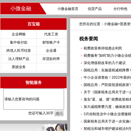
小微金融
小微金融首页
信贷产品
分行特色
百宝箱
您所在的位置：
小微金融
>
普惠资
企业网银
代发工资
税务要闻
集中收付款
财智账户卡
税费政策将持续惠企利民
跨境人民币结算
企业通
税费服务“加码”助力小微企业
法人理财产品
存贷款利率
深化增值税改革的几个建议
票据业务
国税总局：实施退税减税降费
中小企业请查收！2022年新
智能服务
国税总局：严防留抵退税政策“
关于《国家税务总局关于进一
落实“退、减、缓” 税费政策
加大减税降费力度，确保政策
您
还
可输入
30
字
3月份制造业中小微企业缓缴税
国家税务总局关于进一步实施小
契税法和城市维护建设税法9月