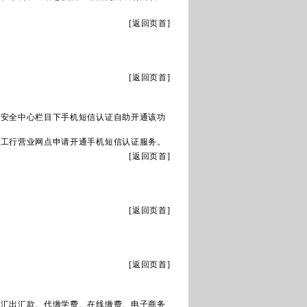
[
返回页首
]
[
返回页首
]
择安全中心栏目下手机短信认证自助开通该功
到工行营业网点申请开通手机短信认证服务。
[
返回页首
]
[
返回页首
]
[
返回页首
]
内汇出汇款、代缴学费、在线缴费、电子商务