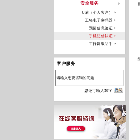
安全服务
U盾（个人客户） >
工银电子密码器 >
预留信息验证 >
手机短信认证 >
工行网银助手 >
客户服务
您
还
可输入
30
字