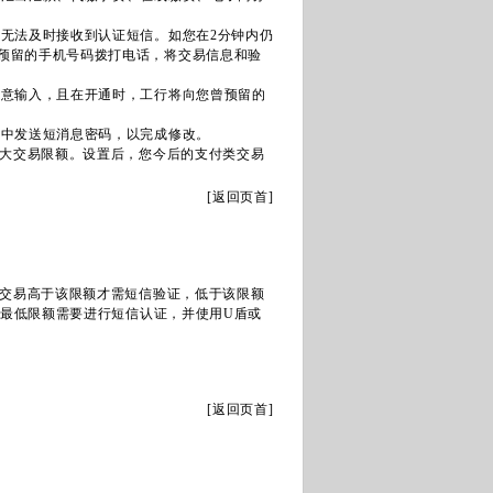
无法及时接收到认证短信。如您在2分钟内仍
向您预留的手机号码拨打电话，将交易信息和验
任意输入，且在开通时，工行将向您曾预留的
号中发送短消息密码，以完成修改。
最大交易限额。设置后，您今后的支付类交易
[
返回页首
]
交易高于该限额才需短信验证，低于该限额
证最低限额需要进行短信认证，并使用U盾或
[
返回页首
]