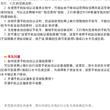
－B2C、C2C的交易总和。
2. 在使用手机短信认证服务过程中，可能会由于移动运营商短信网关延迟导致
未收到短信，可以点击网银中的“ 电话查询”按钮，工行将通过95588客服专线
证码通知给您。
3. 自助开通手机短信认证时，您必须使用在网上银行曾预留的手机号，不能
手机号中发送短消息密码，以完成自 助开通。
4. 当您修改短信验证手机号、撤销手机短信验证时，工行将向您原有的手机
5. 您可通过“设置手机短信验证最低限额”功能，设置不使用手机短信验证的
高于该限额才需短信验证，低于该 限额的交易可直接用U盾或口令卡完成交易。
常见问题
1. 如何设置手机短信认证最低限额？
可以登录网上银行自行设置手机短信认证最低限额。设置后，您今后的支付类
的交易可直接用U盾或口令卡完成交易 。为保障客户资金安全，设置手机短信认
口令卡验证客户身份。
2. 开通手机认证服务是否收取费用？
开通手机认证服务暂不收费。
本页面内容仅供参考，部分内容以当地分行公告与具体规定为准
。