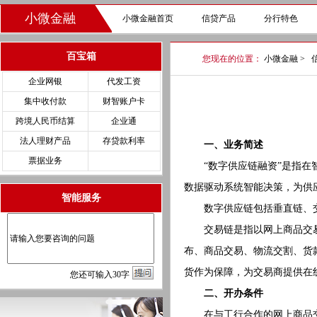
小微金融
小微金融首页
信贷产品
分行特色
百宝箱
您现在的位置：
小微金融
>
企业网银
代发工资
集中收付款
财智账户卡
跨境人民币结算
企业通
法人理财产品
存贷款利率
一、业务简述
票据业务
“数字供应链融资”是指在智
数据驱动系统智能决策，为供
智能服务
数字供应链包括垂直链、交
交易链是指以网上商品交易
布、商品交易、物流交割、货
货作为保障，为交易商提供在
您
还
可输入
30
字
二、开办条件
在与工行合作的网上商品交