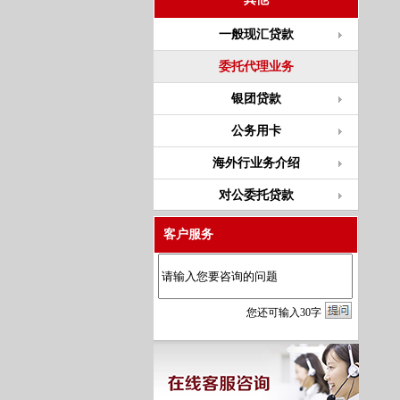
一般现汇贷款
委托代理业务
银团贷款
公务用卡
海外行业务介绍
对公委托贷款
客户服务
您
还
可输入
30
字