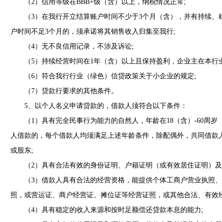
（2）信用等级在BBB+级（含）以上，纳税情况正常;
（3）在我行开立结算账户时间不少于3个月（含），并有持续、
户时间不足3个月的，须承诺将其销售收入归集至我行;
（4）无不良信用记录，不涉及诉讼;
（5）持续经营时间在1年（含）以上且保持盈利，企业主在本行业
（6）符合我行行业（绿色）信贷政策关于小企业的规定;
（7）贷款行要求的其他条件。
5、以个人名义申请贷款的，借款人须符合以下条件：
（1）具有完全民事行为能力的自然人，年龄在18（含）-60周岁
人借款的，每个借款人均须满足上述年龄条件，除配偶外，共同借款
或股东;
（2）具有合法有效的身份证明、户籍证明（或有效居住证明）及
（3）借款人具有合法的经营资格，能提供个体工商户营业执照、
照，或营运证、商户经营证、摊位证等经营证照，或其他合法、有效经
（4）具有稳定的收入来源和按时足额偿还贷款本息的能力;