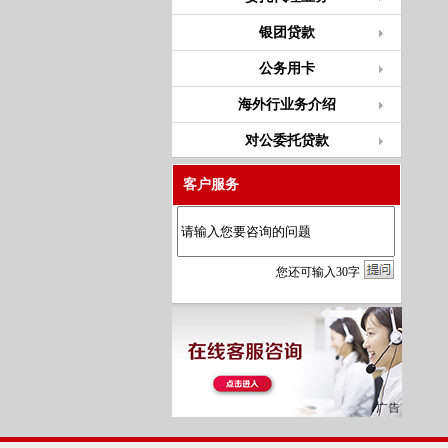
银团贷款
公务用卡
海外行业务介绍
对公委托贷款
客户服务
您
还
可输入
30
字