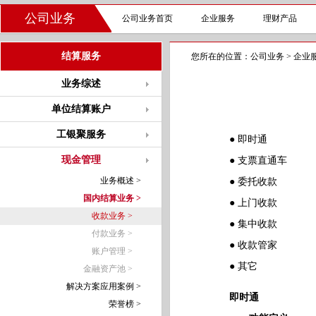
公司业务
公司业务首页
企业服务
理财产品
结算服务
您所在的位置：
公司业务
>
企业
业务综述
单位结算账户
工银聚服务
●
即时通
现金管理
●
支票直通车
业务概述 >
●
委托收款
国内结算业务 >
●
上门收款
收款业务 >
●
集中收款
付款业务 >
●
收款管家
账户管理 >
●
其它
金融资产池 >
解决方案应用案例 >
即时通
荣誉榜 >