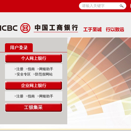
>注册
>指南
>网银助手
>安全专区
>防范假网站
>注册
>指南
>网银助手