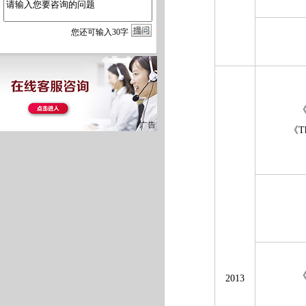
您
还
可输入
30
字
《Th
2013