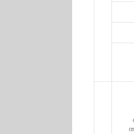
《
《Th