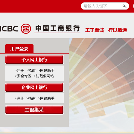
>注册
>指南
>网银助手
>安全专区
>防范假网站
>注册
>指南
>网银助手