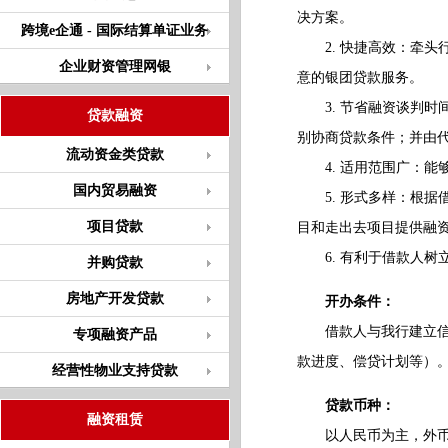
决方案。
跨境e企通 - 国际结算单证业务
2. 快捷高效：牵头
企业财资管理网银
意的银团贷款服务。
3. 节省融资谈判时
贷款融资
别协商贷款条件；并由
流动资金类贷款
4. 适用范围广：能
国内贸易融资
5. 形式多样：根据
项目贷款
目和走出去项目提供融
6. 有利于借款人树
并购贷款
房地产开发贷款
开办条件：
借款人与我行建立信贷
专项融资产品
款进度、偿贷计划等）
经营性物业支持贷款
贷款币种：
融资租赁
以人民币为主，外币包