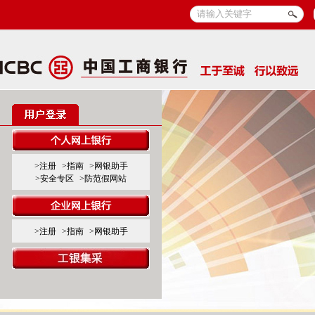
>注册
>指南
>网银助手
>安全专区
>防范假网站
>注册
>指南
>网银助手