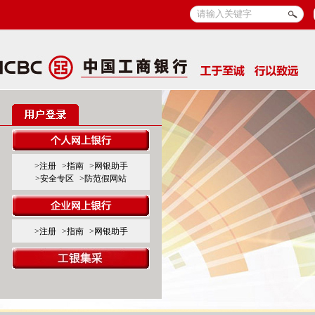
>注册
>指南
>网银助手
>安全专区
>防范假网站
>注册
>指南
>网银助手