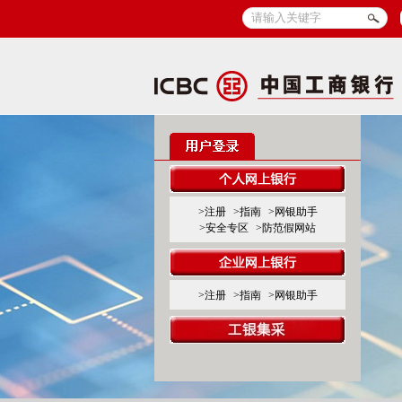
>注册
>指南
>网银助手
>安全专区
>防范假网站
>注册
>指南
>网银助手