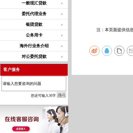
一般现汇贷款
委托代理业务
银团贷款
注：本页面提供信息仅
公务用卡
海外行业务介绍
对公委托贷款
客户服务
您
还
可输入
30
字