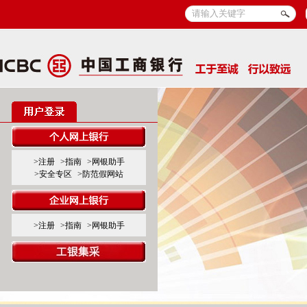
>注册
>指南
>网银助手
>安全专区
>防范假网站
>注册
>指南
>网银助手