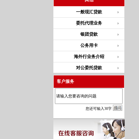
一般现汇贷款
委托代理业务
银团贷款
公务用卡
海外行业务介绍
对公委托贷款
客户服务
您
还
可输入
30
字