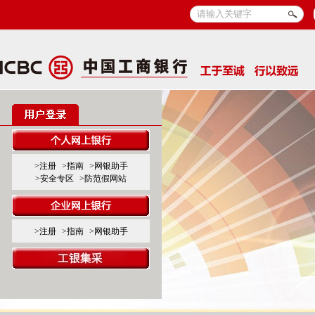
>注册
>指南
>网银助手
>安全专区
>防范假网站
>注册
>指南
>网银助手