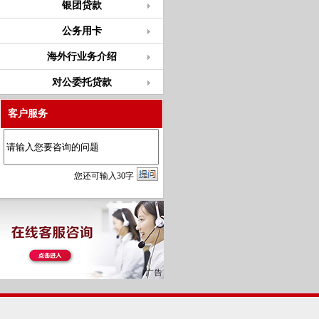
银团贷款
公务用卡
海外行业务介绍
对公委托贷款
客户服务
您
还
可输入
30
字