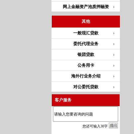
网上金融资产池质押融资
其他
一般现汇贷款
委托代理业务
银团贷款
公务用卡
海外行业务介绍
对公委托贷款
客户服务
您
还
可输入
30
字