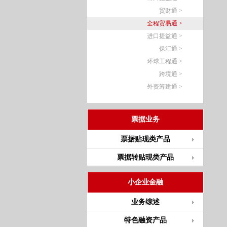
贸财通 >
全程贸易通 >
进口捷益通 >
保汇通 >
环球工程通 >
跨境通 >
外资筹建通 >
票据业务
票据贴现类产品
票据转贴现类产品
小企业金融
业务综述
特色融资产品