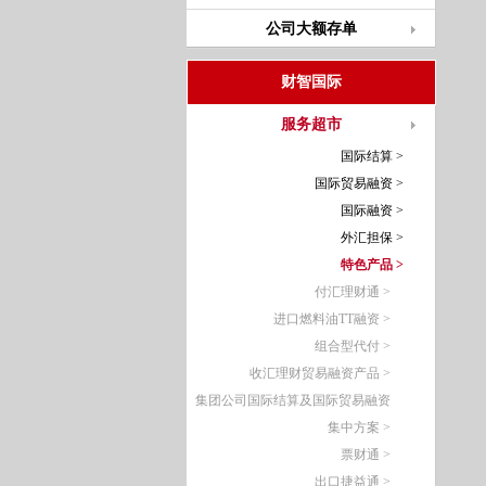
公司大额存单
财智国际
服务超市
国际结算 >
国际贸易融资 >
国际融资 >
外汇担保 >
特色产品 >
付汇理财通 >
进口燃料油TT融资 >
组合型代付 >
收汇理财贸易融资产品 >
集团公司国际结算及国际贸易融资
集中方案 >
票财通 >
出口捷益通 >