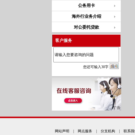
公务用卡
海外行业务介绍
对公委托贷款
客户服务
您
还
可输入
30
字
网站声明
|
网点服务
|
分支机构
|
联系我