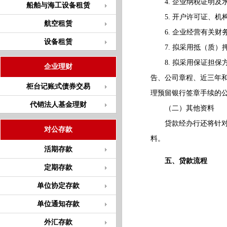
4. 企业纳税证明及
船舶与海工设备租赁
5. 开户许可证、机
航空租赁
6. 企业经营有关财
设备租赁
7. 拟采用抵（质）
8. 拟采用保证担保
企业理财
告、公司章程、近三年
柜台记账式债券交易
理预留银行签章手续的
代销法人基金理财
（二）其他资料
贷款经办行还将针对客
对公存款
料。
活期存款
五、贷款流程
定期存款
单位协定存款
单位通知存款
外汇存款